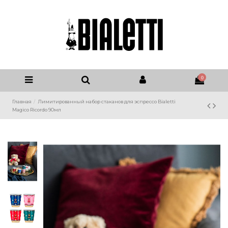
0
Главная
Лимитированный набор стаканов для эспрессо Bialetti
Magico Ricordo 90мл