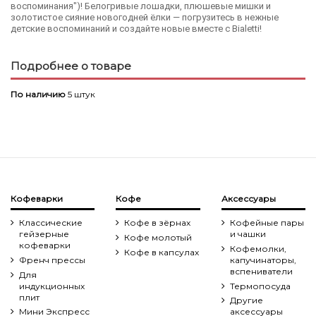
воспоминания")! Белогривые лошадки, плюшевые мишки и
золотистое сияние новогодней ёлки — погрузитесь в нежные
детские воспоминаний и создайте новые вместе с Bialetti!
Подробнее о товаре
По наличию
5 штук
Кофеварки
Кофе
Аксессуары
Классические
Кофе в зёрнах
Кофейные пары
гейзерные
и чашки
Кофе молотый
кофеварки
Кофемолки,
Кофе в капсулах
Френч прессы
капучинаторы,
вспениватели
Для
индукционных
Термопосуда
плит
Другие
Мини Экспресс
аксессуары